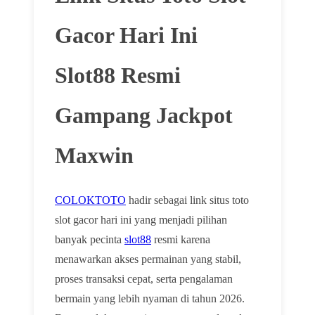
Gacor Hari Ini
Slot88 Resmi
Gampang Jackpot
Maxwin
COLOKTOTO
hadir sebagai link situs toto
slot gacor hari ini yang menjadi pilihan
banyak pecinta
slot88
resmi karena
menawarkan akses permainan yang stabil,
proses transaksi cepat, serta pengalaman
bermain yang lebih nyaman di tahun 2026.