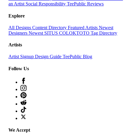
an Artist
Social Responsibility
TeePublic Reviews
Explore
All Designs
Content Directory
Featured Artists
Newest
Designers
Newest SITUS COLOKTOTO
Tag Directory
Artists
Artist Signup
Design Guide
TeePublic Blog
Follow Us
We Accept