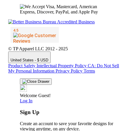
© TP Apparel LLC 2012 - 2025
United States - $ USD
Product Safety
Intellectual Property Policy
CA: Do Not Sell
My Personal Information
Privacy Policy
Terms
Welcome Guest!
Log In
Sign Up
Create an account to save your favorite designs for
viewing anytime, on any device.