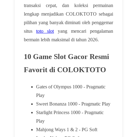
transaksi cepat, dan koleksi permainan
lengkap menjadikan COLOKTOTO sebagai
pilihan yang banyak diminati oleh penggemar
situs
toto slot
yang mencari pengalaman
bermain lebih maksimal di tahun 2026.
10 Game Slot Gacor Resmi
Favorit di COLOKTOTO
Gates of Olympus 1000 - Pragmatic
Play
Sweet Bonanza 1000 - Pragmatic Play
Starlight Princess 1000 - Pragmatic
Play
Mahjong Ways 1 & 2 - PG Soft