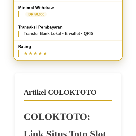
Minimal Withdraw
IDR 50,000
Transaksi Pembayaran
Transfer Bank Lokal • E-wallet • QRIS
Rating
Artikel COLOKTOTO
COLOKTOTO:
Link Situs Toto Slot