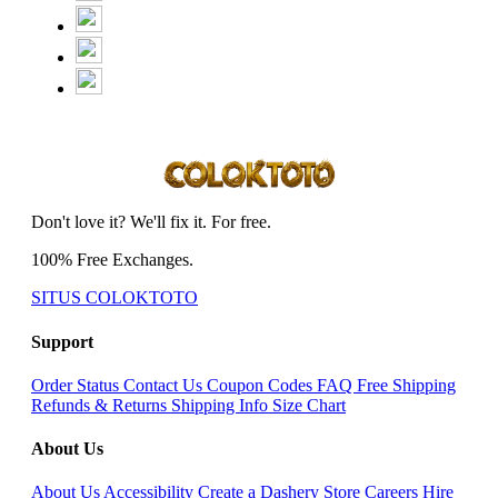
Don't love it? We'll fix it. For free.
100% Free Exchanges.
SITUS COLOKTOTO
Support
Order Status
Contact Us
Coupon Codes
FAQ
Free Shipping
Refunds & Returns
Shipping Info
Size Chart
About Us
About Us
Accessibility
Create a Dashery Store
Careers
Hire