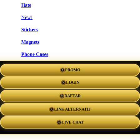
Hats
New!
Stickers
Magnets
Phone Cases
Pins
PROMO
Totes
LOGIN
DAFTAR
Back To Menu
LINK ALTERNATIF
Home Goods
LIVE CHAT
Mugs