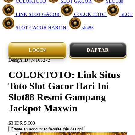
COLOKTOTO
SLOT GACOR
SLOT88
LINK SLOT GACOR
COLOK TOTO
SLOT
SLOT GACOR HARI INI
slot88
LOGIN
DAFTAR
Design ID: 74165272
COLOKTOTO: Link Situs
Toto Slot Gacor Hari Ini
Slot88 Resmi Gampang
Jackpot Maxwin
$3
IDR 5.000
Create an account to favorite this design!