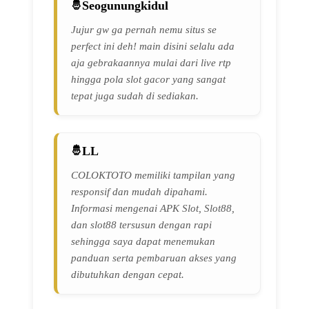
Seogunungkidul
Jujur gw ga pernah nemu situs se
perfect ini deh! main disini selalu ada
aja gebrakaannya mulai dari live rtp
hingga pola slot gacor yang sangat
tepat juga sudah di sediakan.
LL
COLOKTOTO memiliki tampilan yang
responsif dan mudah dipahami.
Informasi mengenai APK Slot, Slot88,
dan slot88 tersusun dengan rapi
sehingga saya dapat menemukan
panduan serta pembaruan akses yang
dibutuhkan dengan cepat.