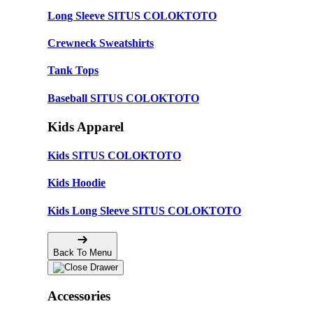
Long Sleeve SITUS COLOKTOTO
Crewneck Sweatshirts
Tank Tops
Baseball SITUS COLOKTOTO
Kids Apparel
Kids SITUS COLOKTOTO
Kids Hoodie
Kids Long Sleeve SITUS COLOKTOTO
Back To Menu
Accessories