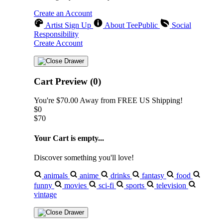
Create an Account
Artist Sign Up
About TeePublic
Social
Responsibility
Create Account
Cart Preview (0)
You're
$70.00
Away from
FREE US Shipping!
$0
$70
Your Cart is empty...
Discover something you'll love!
animals
anime
drinks
fantasy
food
funny
movies
sci-fi
sports
television
vintage