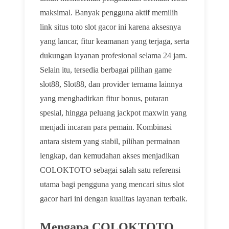
maksimal. Banyak pengguna aktif memilih
link situs toto slot gacor ini karena aksesnya
yang lancar, fitur keamanan yang terjaga, serta
dukungan layanan profesional selama 24 jam.
Selain itu, tersedia berbagai pilihan game
slot88, Slot88, dan provider ternama lainnya
yang menghadirkan fitur bonus, putaran
spesial, hingga peluang jackpot maxwin yang
menjadi incaran para pemain. Kombinasi
antara sistem yang stabil, pilihan permainan
lengkap, dan kemudahan akses menjadikan
COLOKTOTO sebagai salah satu referensi
utama bagi pengguna yang mencari situs slot
gacor hari ini dengan kualitas layanan terbaik.
Mengapa COLOKTOTO