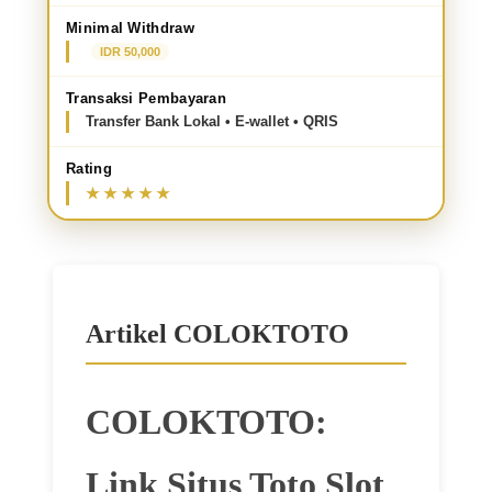
Minimal Withdraw
IDR 50,000
Transaksi Pembayaran
Transfer Bank Lokal • E-wallet • QRIS
Rating
Artikel COLOKTOTO
COLOKTOTO:
Link Situs Toto Slot