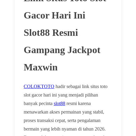
Gacor Hari Ini
Slot88 Resmi
Gampang Jackpot
Maxwin
COLOKTOTO
hadir sebagai link situs toto
slot gacor hari ini yang menjadi pilihan
banyak pecinta
slot88
resmi karena
menawarkan akses permainan yang stabil,
proses transaksi cepat, serta pengalaman
bermain yang lebih nyaman di tahun 2026.