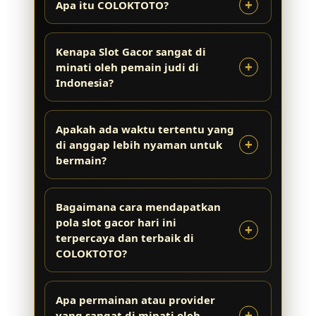
Apa itu COLOKTOTO?
Kenapa Slot Gacor sangat di
minati oleh pemain judi di
Indonesia?
Apakah ada waktu tertentu yang
di anggap lebih nyaman untuk
bermain?
Bagaimana cara mendapatkan
pola slot gacor hari ini
terpercaya dan terbaik di
COLOKTOTO?
Apa permainan atau provider
yang sangat di minati oleh