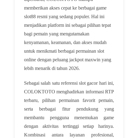
memberikan akses cepat ke berbagai game
slot88 resmi yang sedang populer. Hal ini
menjadikan platform ini sebagai pilihan tepat
bagi pemain yang mengutamakan
kenyamanan, keamanan, dan akses mudah
untuk menikmati berbagai permainan slot
online dengan peluang jackpot maxwin yang
lebih menarik di tahun 2026.
Sebagai salah satu referensi slot gacor hari ini,
COLOKTOTO menghadirkan informasi RTP
terbaru, pilihan permainan favorit pemain,
serta berbagai fitur pendukung yang
membantu pengguna menemukan game
dengan aktivitas tertinggi setiap harinya.
Kombinasi antara layanan profesional,