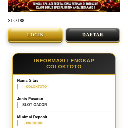
SLOT88
LOGIN
DAFTAR
INFORMASI LENGKAP
COLOKTOTO
Nama Situs
COLOKTOTO
Jenis Pasaran
SLOT GACOR
Minimal Deposit
IDR 10,000