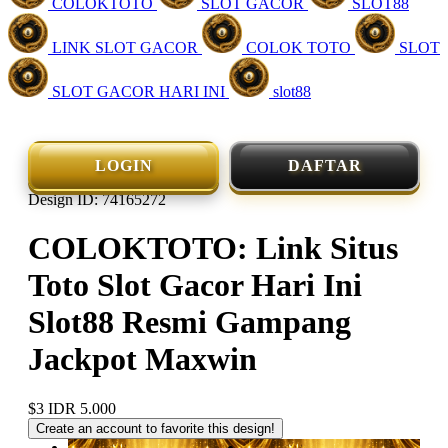
COLOKTOTO
SLOT GACOR
SLOT88
LINK SLOT GACOR
COLOK TOTO
SLOT
SLOT GACOR HARI INI
slot88
LOGIN
DAFTAR
Design ID: 74165272
COLOKTOTO: Link Situs
Toto Slot Gacor Hari Ini
Slot88 Resmi Gampang
Jackpot Maxwin
$3
IDR 5.000
Create an account to favorite this design!