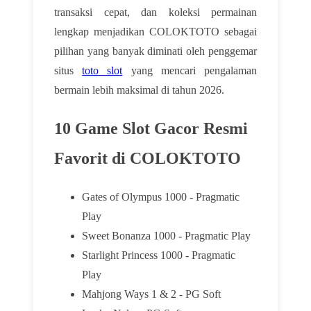
transaksi cepat, dan koleksi permainan
lengkap menjadikan COLOKTOTO sebagai
pilihan yang banyak diminati oleh penggemar
situs
toto slot
yang mencari pengalaman
bermain lebih maksimal di tahun 2026.
10 Game Slot Gacor Resmi
Favorit di COLOKTOTO
Gates of Olympus 1000 - Pragmatic
Play
Sweet Bonanza 1000 - Pragmatic Play
Starlight Princess 1000 - Pragmatic
Play
Mahjong Ways 1 & 2 - PG Soft