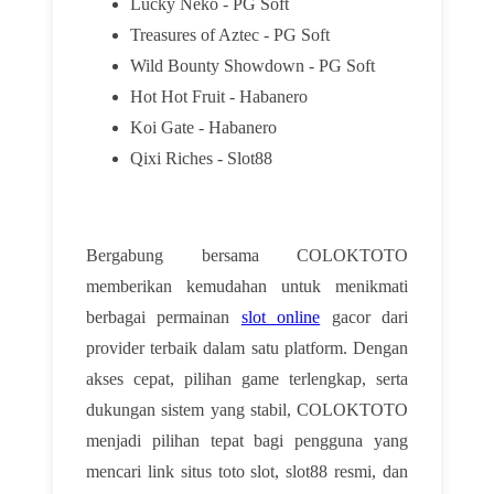
Lucky Neko - PG Soft
Treasures of Aztec - PG Soft
Wild Bounty Showdown - PG Soft
Hot Hot Fruit - Habanero
Koi Gate - Habanero
Qixi Riches - Slot88
Bergabung bersama COLOKTOTO
memberikan kemudahan untuk menikmati
berbagai permainan
slot online
gacor dari
provider terbaik dalam satu platform. Dengan
akses cepat, pilihan game terlengkap, serta
dukungan sistem yang stabil, COLOKTOTO
menjadi pilihan tepat bagi pengguna yang
mencari link situs toto slot, slot88 resmi, dan