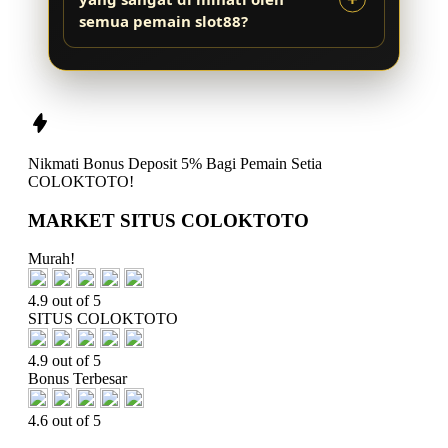
semua pemain slot88?
Nikmati
Bonus Deposit 5%
Bagi Pemain Setia
COLOKTOTO!
MARKET SITUS COLOKTOTO
Murah!
4.9 out of 5
SITUS COLOKTOTO
4.9 out of 5
Bonus Terbesar
4.6 out of 5