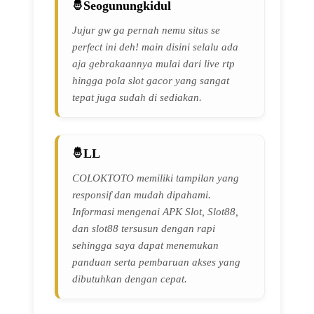
Seogunungkidul
Jujur gw ga pernah nemu situs se
perfect ini deh! main disini selalu ada
aja gebrakaannya mulai dari live rtp
hingga pola slot gacor yang sangat
tepat juga sudah di sediakan.
LL
COLOKTOTO memiliki tampilan yang
responsif dan mudah dipahami.
Informasi mengenai APK Slot, Slot88,
dan slot88 tersusun dengan rapi
sehingga saya dapat menemukan
panduan serta pembaruan akses yang
dibutuhkan dengan cepat.