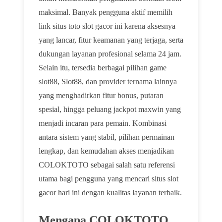
maksimal. Banyak pengguna aktif memilih
link situs toto slot gacor ini karena aksesnya
yang lancar, fitur keamanan yang terjaga, serta
dukungan layanan profesional selama 24 jam.
Selain itu, tersedia berbagai pilihan game
slot88, Slot88, dan provider ternama lainnya
yang menghadirkan fitur bonus, putaran
spesial, hingga peluang jackpot maxwin yang
menjadi incaran para pemain. Kombinasi
antara sistem yang stabil, pilihan permainan
lengkap, dan kemudahan akses menjadikan
COLOKTOTO sebagai salah satu referensi
utama bagi pengguna yang mencari situs slot
gacor hari ini dengan kualitas layanan terbaik.
Mengapa COLOKTOTO