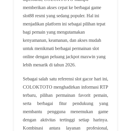
memberikan akses cepat ke berbagai game
slot88 resmi yang sedang populer. Hal ini
menjadikan platform ini sebagai pilihan tepat
bagi pemain yang mengutamakan
kenyamanan, keamanan, dan akses mudah
untuk menikmati berbagai permainan slot
online dengan peluang jackpot maxwin yang
lebih menarik di tahun 2026.
Sebagai salah satu referensi slot gacor hari ini,
COLOKTOTO menghadirkan informasi RTP
terbaru, pilihan permainan favorit pemain,
serta berbagai fitur pendukung yang
membantu pengguna menemukan game
dengan aktivitas tertinggi setiap harinya.
Kombinasi antara layanan profesional,