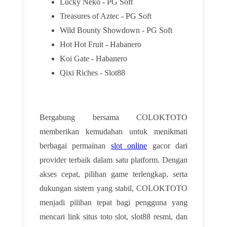
Lucky Neko - PG Soft
Treasures of Aztec - PG Soft
Wild Bounty Showdown - PG Soft
Hot Hot Fruit - Habanero
Koi Gate - Habanero
Qixi Riches - Slot88
Bergabung bersama COLOKTOTO
memberikan kemudahan untuk menikmati
berbagai permainan
slot online
gacor dari
provider terbaik dalam satu platform. Dengan
akses cepat, pilihan game terlengkap, serta
dukungan sistem yang stabil, COLOKTOTO
menjadi pilihan tepat bagi pengguna yang
mencari link situs toto slot, slot88 resmi, dan