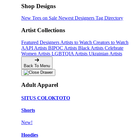
Shop Designs
New Tees on Sale
Newest Designers
Tag Directory
Artist Collections
Featured Designers
Artists to Watch
Creators to Watch
AAPI Artists
BIPOC Artists
Black Artists
Celebrate
Women Artists
LGBTQIA Artists
Ukrainian Artists
Back To Menu
Adult Apparel
SITUS COLOKTOTO
Shorts
New!
Hoodies