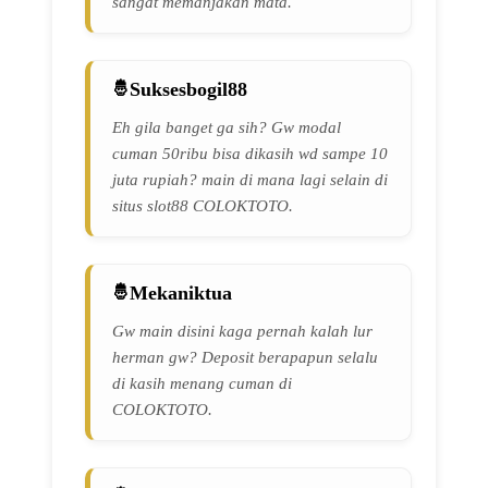
sangat memanjakan mata.
Suksesbogil88
Eh gila banget ga sih? Gw modal
cuman 50ribu bisa dikasih wd sampe 10
juta rupiah? main di mana lagi selain di
situs slot88 COLOKTOTO.
Mekaniktua
Gw main disini kaga pernah kalah lur
herman gw? Deposit berapapun selalu
di kasih menang cuman di
COLOKTOTO.