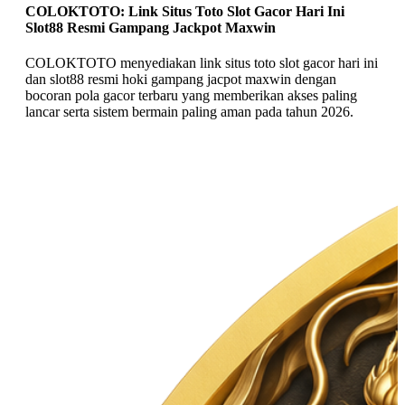
COLOKTOTO: Link Situs Toto Slot Gacor Hari Ini
Slot88 Resmi Gampang Jackpot Maxwin
COLOKTOTO menyediakan link situs toto slot gacor hari ini
dan slot88 resmi hoki gampang jacpot maxwin dengan
bocoran pola gacor terbaru yang memberikan akses paling
lancar serta sistem bermain paling aman pada tahun 2026.