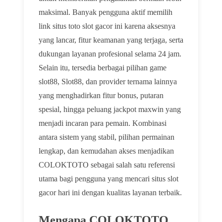
maksimal. Banyak pengguna aktif memilih
link situs toto slot gacor ini karena aksesnya
yang lancar, fitur keamanan yang terjaga, serta
dukungan layanan profesional selama 24 jam.
Selain itu, tersedia berbagai pilihan game
slot88, Slot88, dan provider ternama lainnya
yang menghadirkan fitur bonus, putaran
spesial, hingga peluang jackpot maxwin yang
menjadi incaran para pemain. Kombinasi
antara sistem yang stabil, pilihan permainan
lengkap, dan kemudahan akses menjadikan
COLOKTOTO sebagai salah satu referensi
utama bagi pengguna yang mencari situs slot
gacor hari ini dengan kualitas layanan terbaik.
Mengapa COLOKTOTO