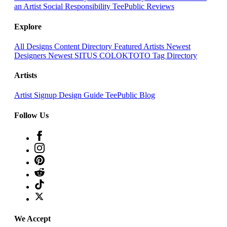
an Artist
Social Responsibility
TeePublic Reviews
Explore
All Designs
Content Directory
Featured Artists
Newest
Designers
Newest SITUS COLOKTOTO
Tag Directory
Artists
Artist Signup
Design Guide
TeePublic Blog
Follow Us
We Accept