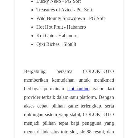
Lucky Neko - PG Soft
Treasures of Aztec - PG Soft
Wild Bounty Showdown - PG Soft
Hot Hot Fruit - Habanero
Koi Gate - Habanero
Qixi Riches - Slot88
Bergabung bersama COLOKTOTO
memberikan kemudahan untuk menikmati
berbagai permainan
slot online
gacor dari
provider terbaik dalam satu platform. Dengan
akses cepat, pilihan game terlengkap, serta
dukungan sistem yang stabil, COLOKTOTO
menjadi pilihan tepat bagi pengguna yang
mencari link situs toto slot, slot88 resmi, dan