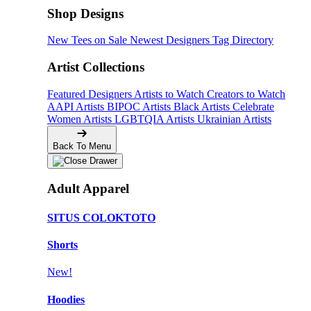
Shop Designs
New Tees on Sale
Newest Designers
Tag Directory
Artist Collections
Featured Designers
Artists to Watch
Creators to Watch
AAPI Artists
BIPOC Artists
Black Artists
Celebrate
Women Artists
LGBTQIA Artists
Ukrainian Artists
Back To Menu
Adult Apparel
SITUS COLOKTOTO
Shorts
New!
Hoodies