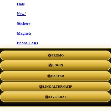
Hats
New!
Stickers
Magnets
Phone Cases
Pins
PROMO
Totes
LOGIN
DAFTAR
Back To Menu
LINK ALTERNATIF
Home Goods
LIVE CHAT
Mugs