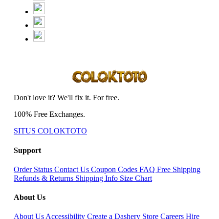
Don't love it? We'll fix it. For free.
100% Free Exchanges.
SITUS COLOKTOTO
Support
Order Status
Contact Us
Coupon Codes
FAQ
Free Shipping
Refunds & Returns
Shipping Info
Size Chart
About Us
About Us
Accessibility
Create a Dashery Store
Careers
Hire