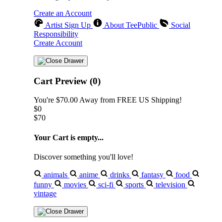
Create an Account
Artist Sign Up
About TeePublic
Social
Responsibility
Create Account
Cart Preview (0)
You're
$70.00
Away from
FREE US Shipping!
$0
$70
Your Cart is empty...
Discover something you'll love!
animals
anime
drinks
fantasy
food
funny
movies
sci-fi
sports
television
vintage