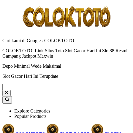
Cari kami di Google : COLOKTOTO
COLOKTOTO: Link Situs Toto Slot Gacor Hari Ini Slot88 Resmi
Gampang Jackpot Maxwin
Depo Minimal Wede Maksimal
Slot Gacor Hari Ini Terupdate
Explore Categories
Popular Products