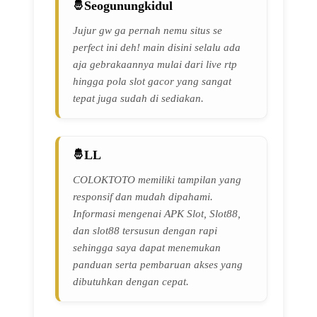
Seogunungkidul
Jujur gw ga pernah nemu situs se
perfect ini deh! main disini selalu ada
aja gebrakaannya mulai dari live rtp
hingga pola slot gacor yang sangat
tepat juga sudah di sediakan.
LL
COLOKTOTO memiliki tampilan yang
responsif dan mudah dipahami.
Informasi mengenai APK Slot, Slot88,
dan slot88 tersusun dengan rapi
sehingga saya dapat menemukan
panduan serta pembaruan akses yang
dibutuhkan dengan cepat.