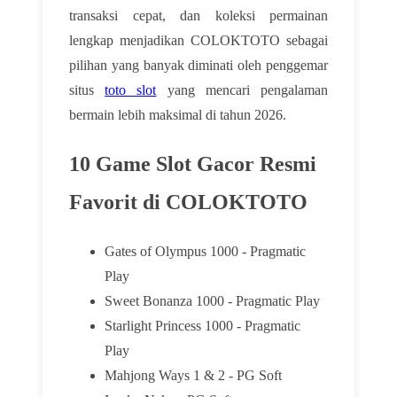
transaksi cepat, dan koleksi permainan
lengkap menjadikan COLOKTOTO sebagai
pilihan yang banyak diminati oleh penggemar
situs
toto slot
yang mencari pengalaman
bermain lebih maksimal di tahun 2026.
10 Game Slot Gacor Resmi
Favorit di COLOKTOTO
Gates of Olympus 1000 - Pragmatic
Play
Sweet Bonanza 1000 - Pragmatic Play
Starlight Princess 1000 - Pragmatic
Play
Mahjong Ways 1 & 2 - PG Soft