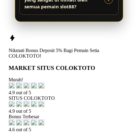
semua pemain slot88?
Nikmati
Bonus Deposit 5%
Bagi Pemain Setia
COLOKTOTO!
MARKET SITUS COLOKTOTO
Murah!
4.9 out of 5
SITUS COLOKTOTO
4.9 out of 5
Bonus Terbesar
4.6 out of 5