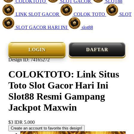
COLOKTOTO
SLOT GACOR
SLOT88
LINK SLOT GACOR
COLOK TOTO
SLOT
SLOT GACOR HARI INI
slot88
LOGIN
DAFTAR
Design ID: 74165272
COLOKTOTO: Link Situs
Toto Slot Gacor Hari Ini
Slot88 Resmi Gampang
Jackpot Maxwin
$3
IDR 5.000
Create an account to favorite this design!