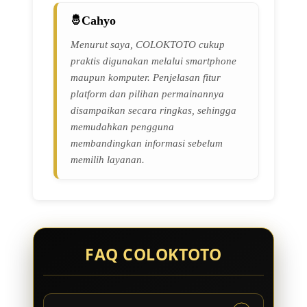
Cahyo
Menurut saya, COLOKTOTO cukup
praktis digunakan melalui smartphone
maupun komputer. Penjelasan fitur
platform dan pilihan permainannya
disampaikan secara ringkas, sehingga
memudahkan pengguna
membandingkan informasi sebelum
memilih layanan.
FAQ COLOKTOTO