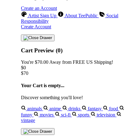
Create an Account
Artist Sign Up
About TeePublic
Social
Responsibility
Create Account
Cart Preview (0)
You're
$70.00
Away from
FREE US Shipping!
$0
$70
Your Cart is empty...
Discover something you'll love!
animals
anime
drinks
fantasy
food
funny
movies
sci-fi
sports
television
vintage