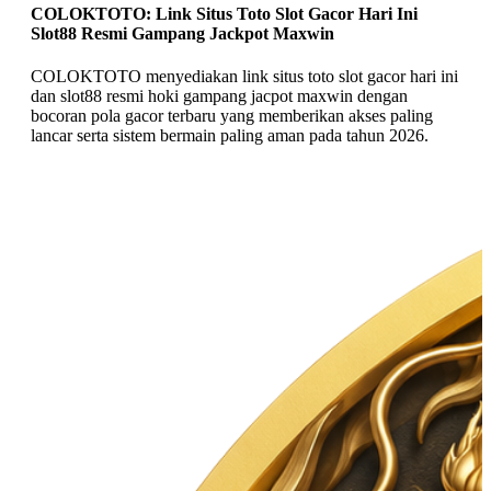
COLOKTOTO: Link Situs Toto Slot Gacor Hari Ini
Slot88 Resmi Gampang Jackpot Maxwin
COLOKTOTO menyediakan link situs toto slot gacor hari ini
dan slot88 resmi hoki gampang jacpot maxwin dengan
bocoran pola gacor terbaru yang memberikan akses paling
lancar serta sistem bermain paling aman pada tahun 2026.