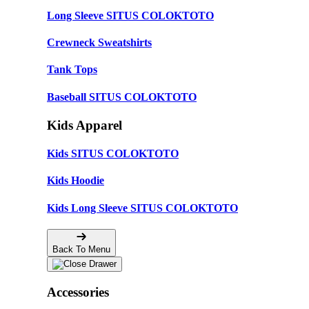
Long Sleeve SITUS COLOKTOTO
Crewneck Sweatshirts
Tank Tops
Baseball SITUS COLOKTOTO
Kids Apparel
Kids SITUS COLOKTOTO
Kids Hoodie
Kids Long Sleeve SITUS COLOKTOTO
Back To Menu
Accessories