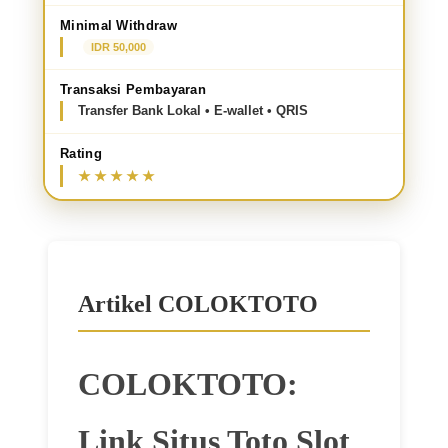
Minimal Withdraw
IDR 50,000
Transaksi Pembayaran
Transfer Bank Lokal • E-wallet • QRIS
Rating
Artikel COLOKTOTO
COLOKTOTO:
Link Situs Toto Slot