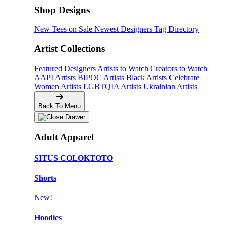
Shop Designs
New Tees on Sale
Newest Designers
Tag Directory
Artist Collections
Featured Designers
Artists to Watch
Creators to Watch
AAPI Artists
BIPOC Artists
Black Artists
Celebrate
Women Artists
LGBTQIA Artists
Ukrainian Artists
Back To Menu
Adult Apparel
SITUS COLOKTOTO
Shorts
New!
Hoodies