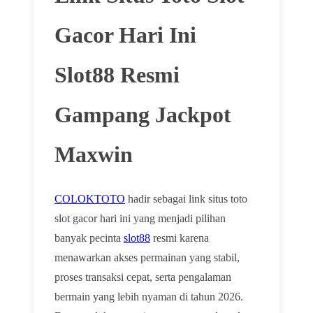
Gacor Hari Ini
Slot88 Resmi
Gampang Jackpot
Maxwin
COLOKTOTO
hadir sebagai link situs toto
slot gacor hari ini yang menjadi pilihan
banyak pecinta
slot88
resmi karena
menawarkan akses permainan yang stabil,
proses transaksi cepat, serta pengalaman
bermain yang lebih nyaman di tahun 2026.