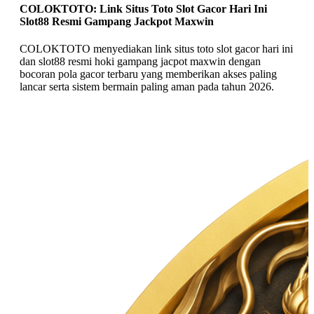
COLOKTOTO: Link Situs Toto Slot Gacor Hari Ini
Slot88 Resmi Gampang Jackpot Maxwin
COLOKTOTO menyediakan link situs toto slot gacor hari ini
dan slot88 resmi hoki gampang jacpot maxwin dengan
bocoran pola gacor terbaru yang memberikan akses paling
lancar serta sistem bermain paling aman pada tahun 2026.