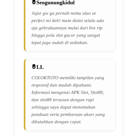
Seogunungkidul
Jujur gw ga pernah nemu situs se
perfect ini deh! main disini selalu ada
aja gebrakaannya mulai dari live rtp
hingga pola slot gacor yang sangat
tepat juga sudah di sediakan.
LL
COLOKTOTO memiliki tampilan yang
responsif dan mudah dipahami.
Informasi mengenai APK Slot, Slot88,
dan slot88 tersusun dengan rapi
sehingga saya dapat menemukan
panduan serta pembaruan akses yang
dibutuhkan dengan cepat.