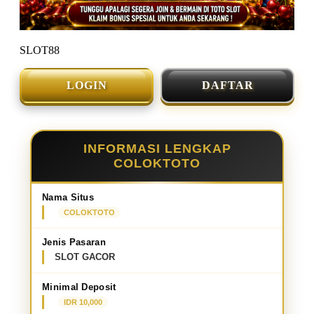
SLOT88
LOGIN
DAFTAR
INFORMASI LENGKAP
COLOKTOTO
Nama Situs
COLOKTOTO
Jenis Pasaran
SLOT GACOR
Minimal Deposit
IDR 10,000