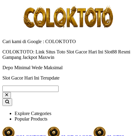
Cari kami di Google : COLOKTOTO
COLOKTOTO: Link Situs Toto Slot Gacor Hari Ini Slot88 Resmi
Gampang Jackpot Maxwin
Depo Minimal Wede Maksimal
Slot Gacor Hari Ini Terupdate
Explore Categories
Popular Products