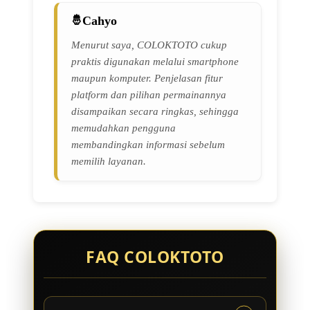
Cahyo
Menurut saya, COLOKTOTO cukup
praktis digunakan melalui smartphone
maupun komputer. Penjelasan fitur
platform dan pilihan permainannya
disampaikan secara ringkas, sehingga
memudahkan pengguna
membandingkan informasi sebelum
memilih layanan.
FAQ COLOKTOTO