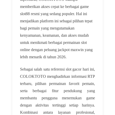
memberikan akses cepat ke berbagai game
slot88 resmi yang sedang populer. Hal ini
menjadikan platform ini sebagai pilihan tepat
bagi pemain yang mengutamakan
kenyamanan, keamanan, dan akses mudah
untuk menikmati berbagai permainan slot
online dengan peluang jackpot maxwin yang
lebih menarik di tahun 2026.
Sebagai salah satu referensi slot gacor hari ini,
COLOKTOTO menghadirkan informasi RTP
terbaru, pilihan permainan favorit pemain,
serta berbagai fitur pendukung yang
membantu pengguna menemukan game
dengan aktivitas tertinggi setiap harinya.
Kombinasi antara layanan profesional,