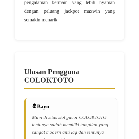
pengalaman bermain yang lebih nyaman
dengan peluang jackpot maxwin yang
semakin menarik.
Ulasan Pengguna
COLOKTOTO
Bayu
Main di situs slot gacor COLOKTOTO
tentunya sudah memiliki tampilan yang
sangat modern anti lag dan tentunya