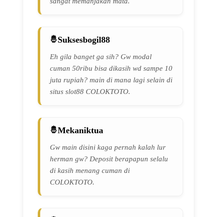
sangat memanjakan mata.
Suksesbogil88
Eh gila banget ga sih? Gw modal
cuman 50ribu bisa dikasih wd sampe 10
juta rupiah? main di mana lagi selain di
situs slot88 COLOKTOTO.
Mekaniktua
Gw main disini kaga pernah kalah lur
herman gw? Deposit berapapun selalu
di kasih menang cuman di
COLOKTOTO.