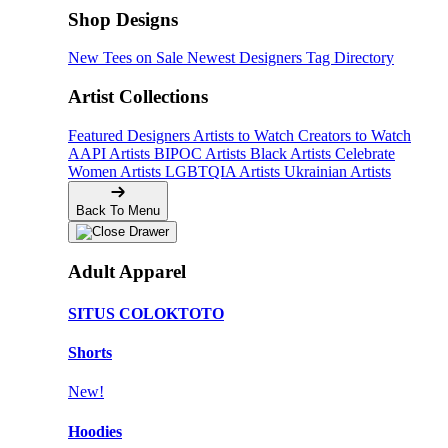
Shop Designs
New Tees on Sale
Newest Designers
Tag Directory
Artist Collections
Featured Designers
Artists to Watch
Creators to Watch
AAPI Artists
BIPOC Artists
Black Artists
Celebrate
Women Artists
LGBTQIA Artists
Ukrainian Artists
Back To Menu
Adult Apparel
SITUS COLOKTOTO
Shorts
New!
Hoodies