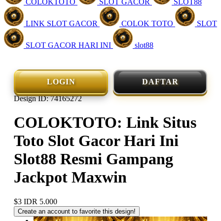
COLOKTOTO
SLOT GACOR
SLOT88
LINK SLOT GACOR
COLOK TOTO
SLOT
SLOT GACOR HARI INI
slot88
LOGIN
DAFTAR
Design ID: 74165272
COLOKTOTO: Link Situs
Toto Slot Gacor Hari Ini
Slot88 Resmi Gampang
Jackpot Maxwin
$3
IDR 5.000
Create an account to favorite this design!