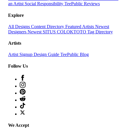
an Artist
Social Responsibility
TeePublic Reviews
Explore
All Designs
Content Directory
Featured Artists
Newest
Designers
Newest SITUS COLOKTOTO
Tag Directory
Artists
Artist Signup
Design Guide
TeePublic Blog
Follow Us
We Accept