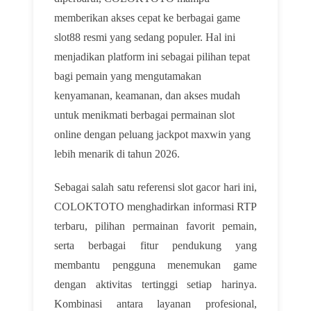
memberikan akses cepat ke berbagai game
slot88 resmi yang sedang populer. Hal ini
menjadikan platform ini sebagai pilihan tepat
bagi pemain yang mengutamakan
kenyamanan, keamanan, dan akses mudah
untuk menikmati berbagai permainan slot
online dengan peluang jackpot maxwin yang
lebih menarik di tahun 2026.
Sebagai salah satu referensi slot gacor hari ini,
COLOKTOTO menghadirkan informasi RTP
terbaru, pilihan permainan favorit pemain,
serta berbagai fitur pendukung yang
membantu pengguna menemukan game
dengan aktivitas tertinggi setiap harinya.
Kombinasi antara layanan profesional,