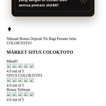
semua pemain slot88?
Nikmati
Bonus Deposit 5%
Bagi Pemain Setia
COLOKTOTO!
MARKET SITUS COLOKTOTO
Murah!
4.9 out of 5
SITUS COLOKTOTO
4.9 out of 5
Bonus Terbesar
4.6 out of 5