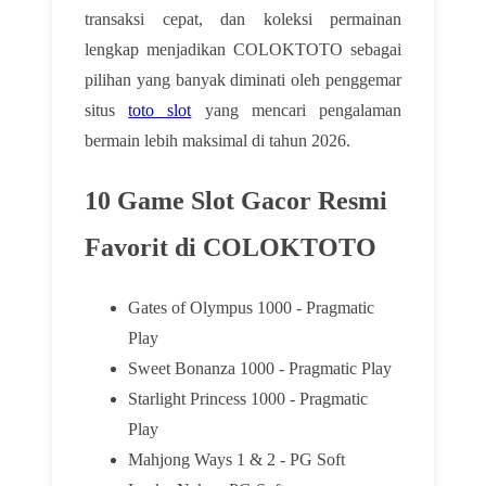
transaksi cepat, dan koleksi permainan
lengkap menjadikan COLOKTOTO sebagai
pilihan yang banyak diminati oleh penggemar
situs
toto slot
yang mencari pengalaman
bermain lebih maksimal di tahun 2026.
10 Game Slot Gacor Resmi
Favorit di COLOKTOTO
Gates of Olympus 1000 - Pragmatic
Play
Sweet Bonanza 1000 - Pragmatic Play
Starlight Princess 1000 - Pragmatic
Play
Mahjong Ways 1 & 2 - PG Soft