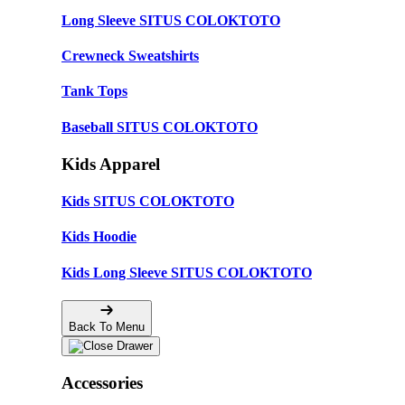
Long Sleeve SITUS COLOKTOTO
Crewneck Sweatshirts
Tank Tops
Baseball SITUS COLOKTOTO
Kids Apparel
Kids SITUS COLOKTOTO
Kids Hoodie
Kids Long Sleeve SITUS COLOKTOTO
Back To Menu
Accessories